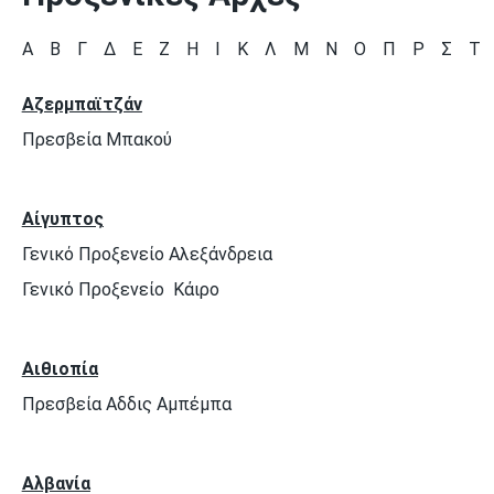
Α
Β
Γ
Δ
Ε
Ζ
Η
Ι
Κ
Λ
Μ
Ν
Ο
Π
Ρ
Σ
Τ
Αζερμπαϊτζάν
Πρεσβεία Μπακού
Αίγυπτος
Γενικό Προξενείο Αλεξάνδρεια
Γενικό Προξενείο Κάιρο
Αιθιοπία
Πρεσβεία Αδδις Αμπέμπα
Αλβανία